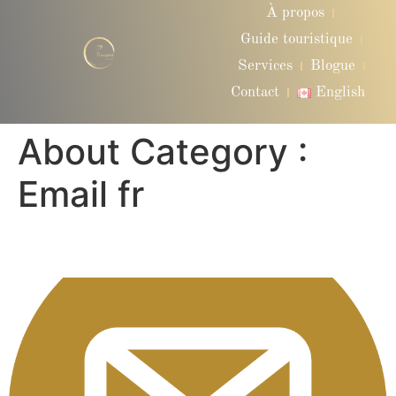
À propos
Guide touristique
Services
Blogue
Contact
English
About Category :
Email fr
Nous joindre par email