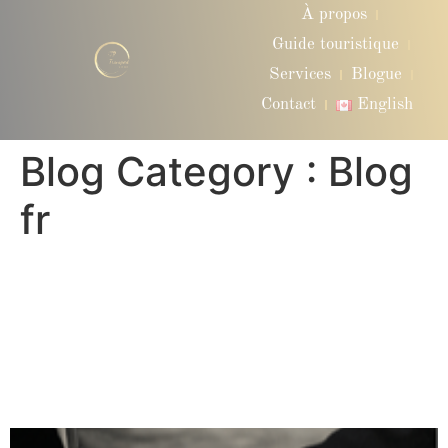
À propos
Guide touristique
Services
Blogue
Contact
English
Blog Category :
Blog
fr
Covoiturage ou Chauffeur
Privé : Quel Service de
Transport Vous Convient le
Mieux ?