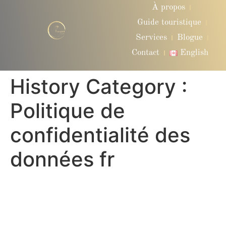
À propos
Guide touristique
Services
Blogue
Contact
English
History Category :
Politique de
confidentialité des
données fr
Politique de confidentialité
– VIP Transport QC