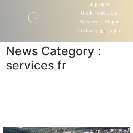
À propos
Guide touristique
Services
Blogue
Contact
English
News Category :
services fr
10: Transport vers le
Fairmont Le Manoir
Richelieu – Luxe et confort
en route vers Charlevoix